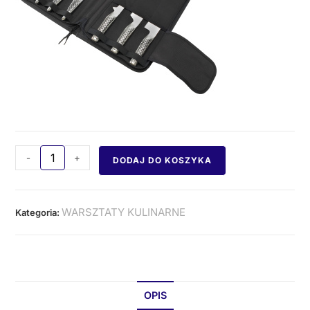
-
+
DODAJ DO KOSZYKA
WARSZTATY KULINARNE
Kategoria:
OPIS